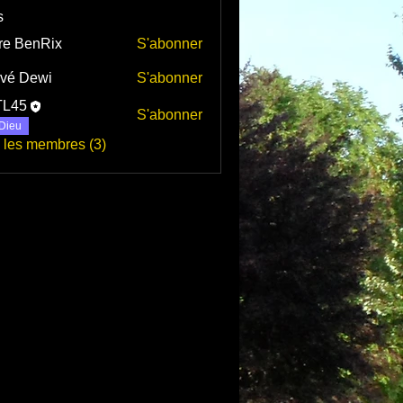
s
re BenRix
S'abonner
vé Dewi
S'abonner
TL45
S'abonner
Dieu
s les membres (3)