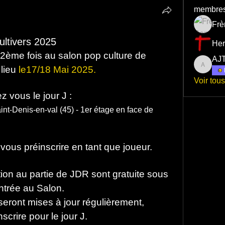
membre
Frè
ltivers 2025
Her
 2ème fois au salon pop culture de 
AJ
lieu 
le17/18 Mai 2025.
AJTL45
Voir tou
vous le jour J :
t-Denis-en-val (45) - 1er étage en face de 
vous préinscrire en tant que joueur. 
ation au partie de JDR sont gratuite sous 
entrée au Salon.
eront mises à jour régulièrement, 
scrire pour le jour J.