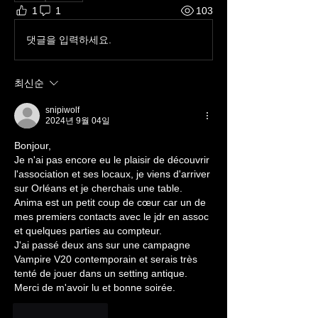
1
1
103
댓글을 입력하세요.
최신순
snipiwolf
2024년 9월 04일
Bonjour, 
Je n'ai pas encore eu le plaisir de découvrir 
l'association et ses locaux, je viens d'arriver 
sur Orléans et je cherchais une table.
Anima est un petit coup de cœur car un de 
mes premiers contacts avec le jdr en assoc 
et quelques parties au compteur.
J'ai passé deux ans sur une campagne 
Vampire V20 contemporain et serais très 
tenté de jouer dans un setting antique.
Merci de m'avoir lu et bonne soirée.
좋아요
답글